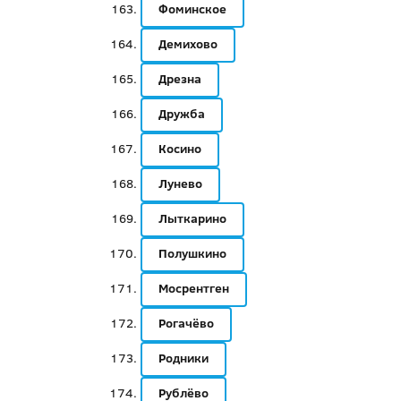
Фоминское
Демихово
Дрезна
Дружба
Косино
Лунево
Лыткарино
Полушкино
Мосрентген
Рогачёво
Родники
Рублёво