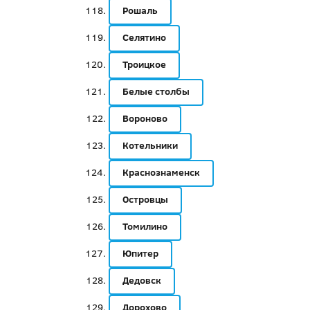
Рошаль
Селятино
Троицкое
Белые столбы
Вороново
Котельники
Краснознаменск
Островцы
Томилино
Юпитер
Дедовск
Дорохово