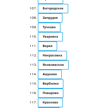
Богородское
Запрудня
Тучково
Уваровка
Верея
Некрасовка
Яковлевское
Ашукино
Вербилки
Поварово
Красково