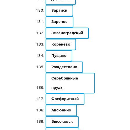
Зарайск
Заречье
Зеленоградский
Коренево
Пущино
Рождествено
Серебрянные
пруды
Фосфоритный
Авсюнино
Высоковск