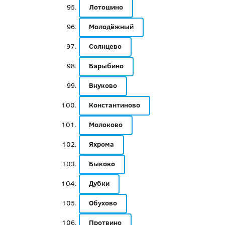
Лотошино
Молодёжный
Солнцево
Барыбино
Внуково
Константиново
Молоково
Яхрома
Быково
Дубки
Обухово
Протвино