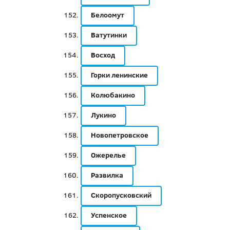
Белоомут
Ватутинки
Восход
Горки ленинские
Колюбакино
Лукино
Новопетровское
Ожерелье
Развилка
Скоропусковский
Успенское