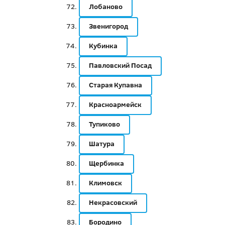
Лобаново
Звенигород
Кубинка
Павловский Посад
Старая Купавна
Красноармейск
Тупиково
Шатура
Щербинка
Климовск
Некрасовский
Бородино