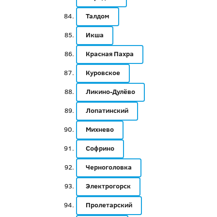
Талдом
Икша
Красная Пахра
Куровское
Ликино-Дулёво
Лопатинский
Михнево
Софрино
Черноголовка
Электрогорск
Пролетарский